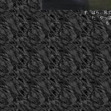
す「ほら、見
た「やっ
も