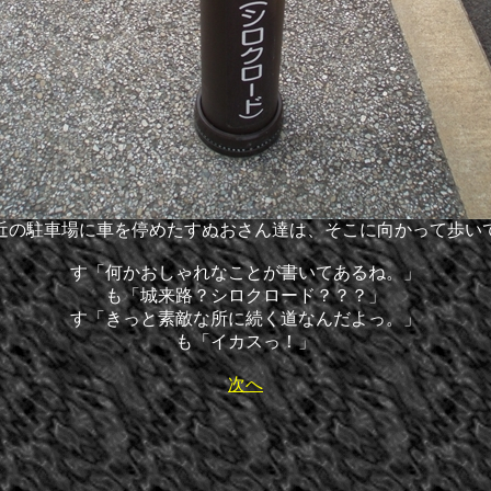
近の駐車場に車を停めたすぬおさん達は、そこに向かって歩い
す「何かおしゃれなことが書いてあるね。」
も「城来路？シロクロード？？？」
す「きっと素敵な所に続く道なんだよっ。」
も「イカスっ！」
次へ