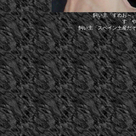
飼い主「すぬお～
す「
飼い主「スペイン土産だ