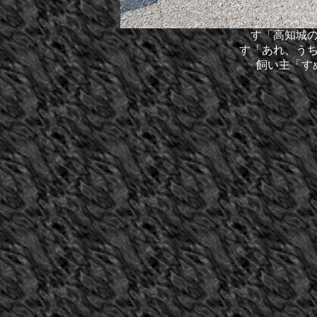
す「高知城
す「あれ、う
飼い主「す