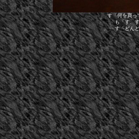
す「何を買っ
も「す、
す「どん