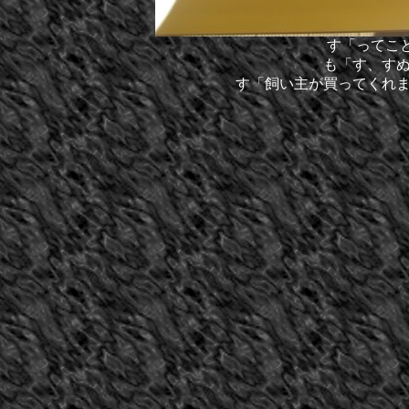
す「ってこ
も「す、す
す「飼い主が買ってくれ