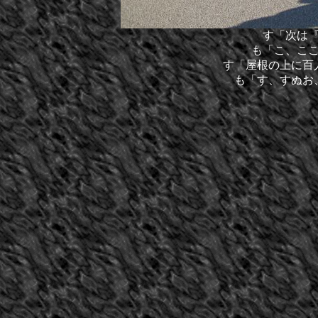
す「次は
も「こ、こ
す「屋根の上に百
も「す、すぬお