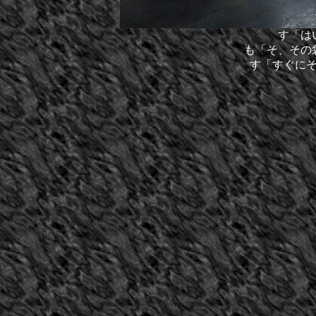
す「は
も「そ、その
す「すぐに