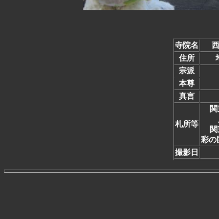
寺院名
西
住所
宗派
本尊
真言
関
札所等
関
彩の
撮影日