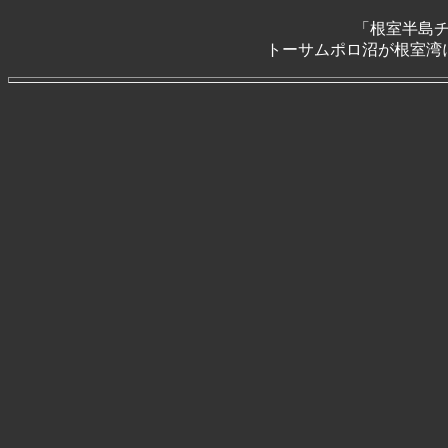
「根室半島
トーサムポロ沼が根室湾