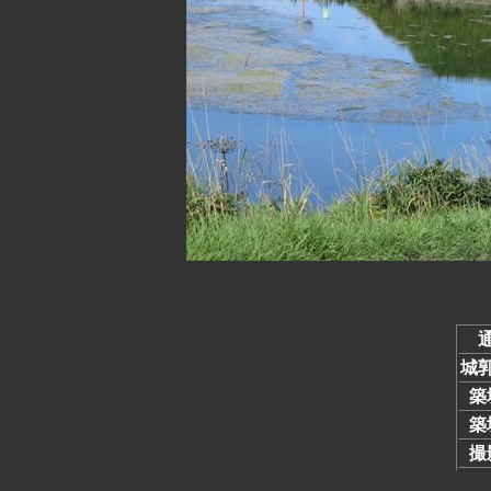
城
築
築
撮